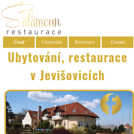
Úvod
Ubytování
Rezervace
Ostatní
Ubytování, restaurace
v Jevišovicích