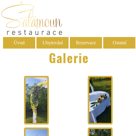
Úvod
Ubytování
Rezervace
Ostatní
Galerie